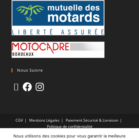
Nous Suivre
CGV
Mentions Légales
Paiement Sécurisé & Livraison
Politique de confidentialité
Nous utilisons des cookies pour vous garantir la meilleure
Copyright 2021 © Site propulsé par LF HOLDING