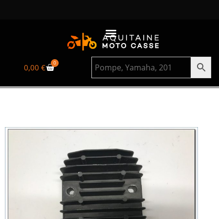
0
0,00
€