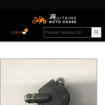
0
0,00
€