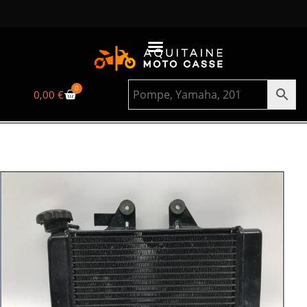
0
0,00
€