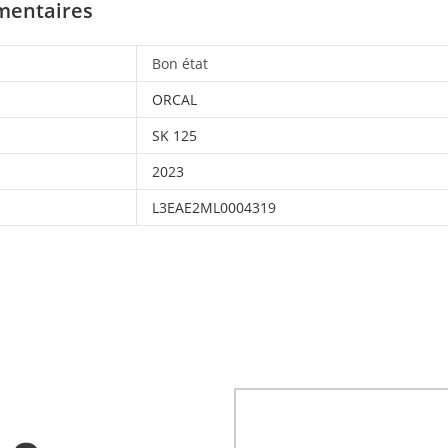
mentaires
Bon état
ORCAL
SK 125
2023
L3EAE2ML0004319