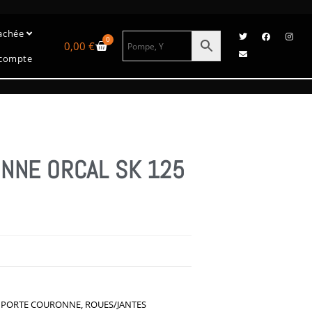
tachée
0
0,00
€
compte
NNE ORCAL SK 125
,
PORTE COURONNE
,
ROUES/JANTES