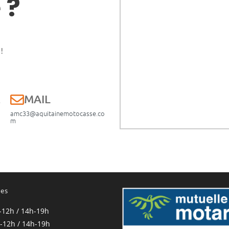
 ?
!
E
MAIL
amc33@aquitainemotocasse.co
m
res
-12h / 14h-19h
-12h / 14h-19h