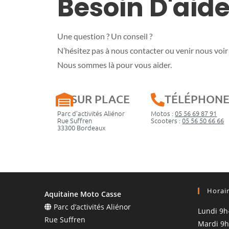
Besoin D'aide
Une question ? Un conseil ?
N’hésitez pas à nous contacter ou venir nous voir 
Nous sommes là pour vous aider.
SUR PLACE
TÉLÉPHON
Parc d’activités Aliénor
Motos :
05 56 69 87 91
Rue Suffren
Scooters :
05 56 50 66 66
33300 Bordeaux
Horai
Aquitaine Moto Casse
Parc d’activités Aliénor
Lundi 9h
Rue Suffren
Mardi 9h