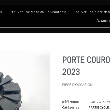
es
Trouver une Moto ou un Scooter
Trouver une pièce dé
Mon 
PORTE COURO
2023
PIÈCE D’OCCASION
Référence
PORTCO15079
Catégories
PARTIE CYCLE