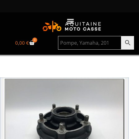
0
0,00
€