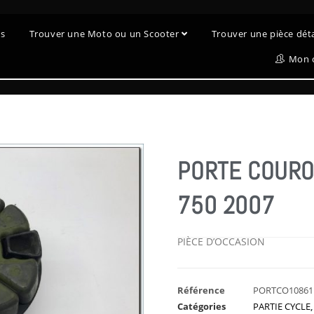
es
Trouver une Moto ou un Scooter
Trouver une pièce dé
Mon 
PORTE COURO
750 2007
PIÈCE D’OCCASION
Référence
PORTCO10861
Catégories
PARTIE CYCLE