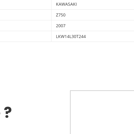
KAWASAKI
Z750
2007
LKW14L30T244
 ?