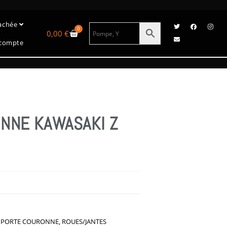
tachée
0
0,00
€
compte
NNE KAWASAKI Z
,
PORTE COURONNE
,
ROUES/JANTES