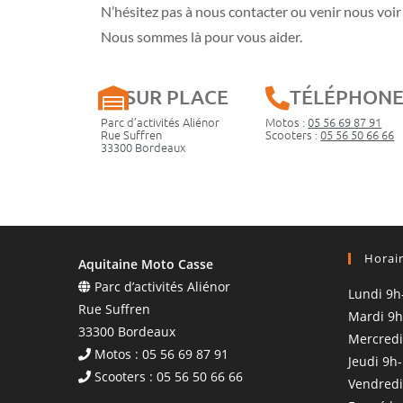
N’hésitez pas à nous contacter ou venir nous voir 
Nous sommes là pour vous aider.
SUR PLACE
TÉLÉPHON
Parc d’activités Aliénor
Motos :
05 56 69 87 91
Rue Suffren
Scooters :
05 56 50 66 66
33300 Bordeaux
Horai
Aquitaine Moto Casse
Parc d’activités Aliénor
Lundi 9h
Rue Suffren
Mardi 9h
33300 Bordeaux
Mercredi
Motos : 05 56 69 87 91
Jeudi 9h
Scooters : 05 56 50 66 66
Vendredi