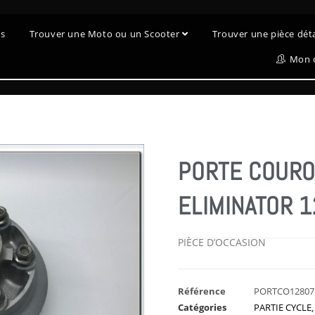
es
Trouver une Moto ou un Scooter
Trouver une pièce dé
Mon 
PORTE COURO
ELIMINATOR 
PIÈCE D’OCCASION
Référence
PORTCO12807
Catégories
PARTIE CYCLE