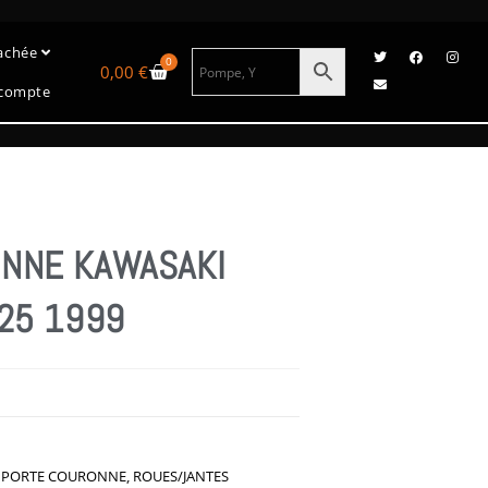
tachée
0
0,00
€
compte
NNE KAWASAKI
125 1999
,
PORTE COURONNE
,
ROUES/JANTES