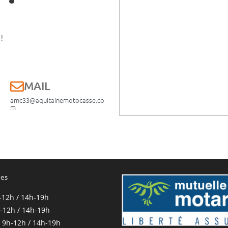
!
E
MAIL
amc33@aquitainemotocasse.co
m
res
-12h / 14h-19h
-12h / 14h-19h
 9h-12h / 14h-19h