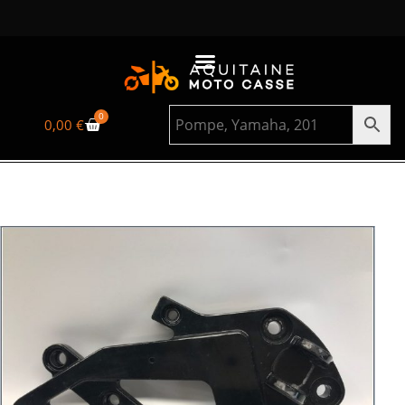
0
0,00
€