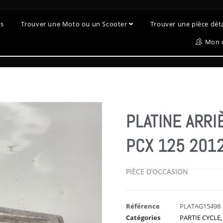
es
Trouver une Moto ou un Scooter
Trouver une pièce dé
Mon 
PLATINE ARR
PCX 125 201
PIÈCE D’OCCASION
Référence
PLATAG15498
Catégories
PARTIE CYCLE