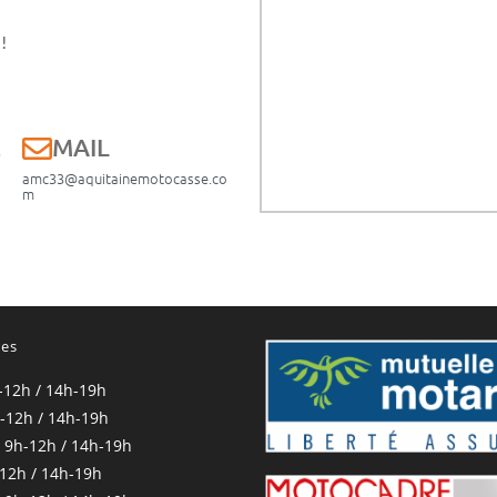
!
E
MAIL
amc33@aquitainemotocasse.co
m
res
-12h / 14h-19h
-12h / 14h-19h
 9h-12h / 14h-19h
-12h / 14h-19h