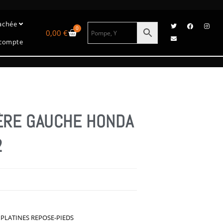
tachée
0
0,00
€
compte
IÈRE GAUCHE HONDA
2
,
PLATINES REPOSE-PIEDS