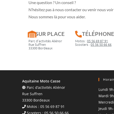
Une question ? Un conseil ?
N’hésitez pas à nous contacter ou venir nous voir 
Nous sommes là pour vous aider.
SUR PLACE
TÉLÉPHON
Parc d’activités Aliénor
Motos :
05 56 69 87 91
Rue Suffren
Scooters :
05 56 50 66 66
33300 Bordeaux
Horai
Aquitaine Moto Casse
Parc d’activités Aliénor
Lundi 9h
Rue Suffren
Mardi 9h
33300 Bordeaux
Mercredi
Motos : 05 56 69 87 91
Jeudi 9h
Scooters : 05 56 50 66 66