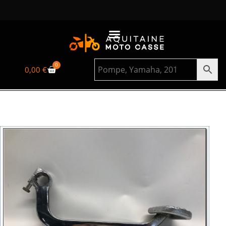
0
0,00
€