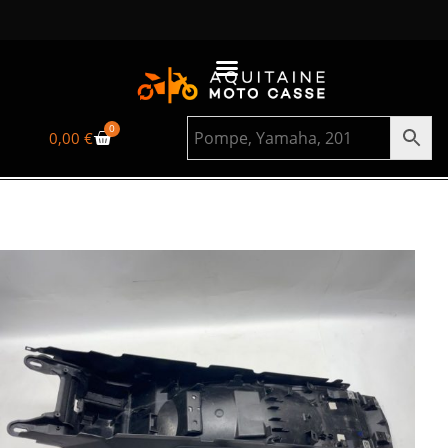
0
0,00
€