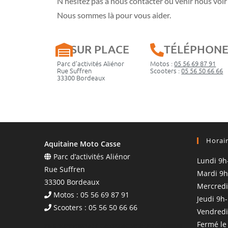
N’hésitez pas à nous contacter ou venir nous voir 
Nous sommes là pour vous aider.
SUR PLACE
TÉLÉPHON
Parc d’activités Aliénor
Motos :
05 56 69 87 91
Rue Suffren
Scooters :
05 56 50 66 66
33300 Bordeaux
Horai
Aquitaine Moto Casse
Parc d’activités Aliénor
Lundi 9h
Rue Suffren
Mardi 9h
33300 Bordeaux
Mercredi
Motos : 05 56 69 87 91
Jeudi 9h
Scooters : 05 56 50 66 66
Vendredi
Fermé le