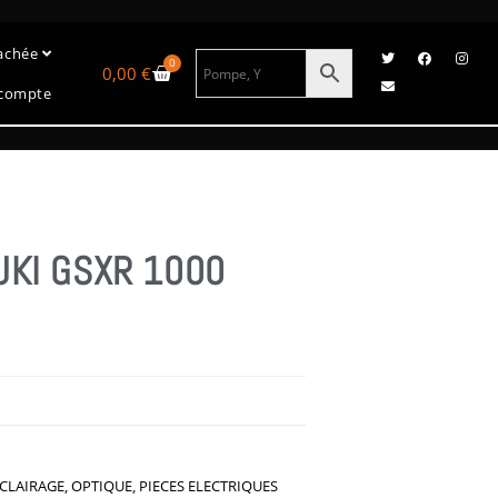
tachée
0
0,00
€
compte
UKI GSXR 1000
ÉCLAIRAGE
,
OPTIQUE
,
PIECES ELECTRIQUES