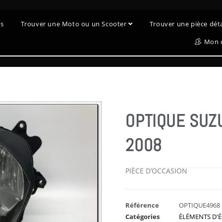
es
Trouver une Moto ou un Scooter
Trouver une pièce dé
Mon 
OPTIQUE SUZ
2008
PIÈCE D’OCCASION
Référence
OPTIQUE4968
Catégories
ÉLÉMENTS D'