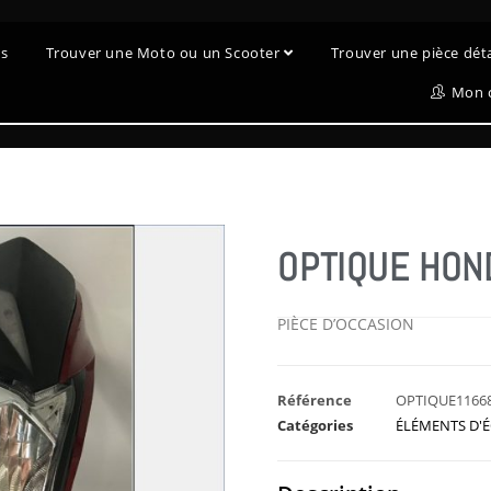
es
Trouver une Moto ou un Scooter
Trouver une pièce dé
Mon 
OPTIQUE HON
PIÈCE D’OCCASION
Référence
OPTIQUE1166
Catégories
ÉLÉMENTS D'