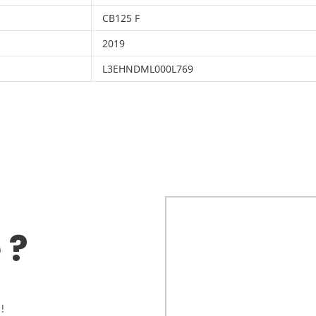
CB125 F
2019
L3EHNDML000L769
 ?
!