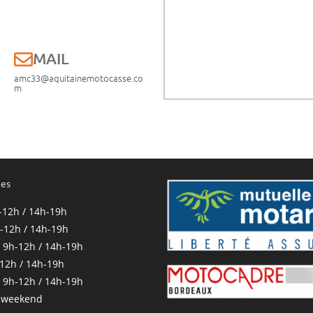
E
MAIL
amc33@aquitainemotocasse.co
m
res
-12h / 14h-19h
-12h / 14h-19h
 9h-12h / 14h-19h
-12h / 14h-19h
 9h-12h / 14h-19h
 weekend