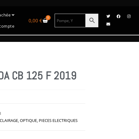
tachée
0
0,00
€
compte
DA CB 125 F 2019
8
ÉCLAIRAGE
,
OPTIQUE
,
PIECES ELECTRIQUES