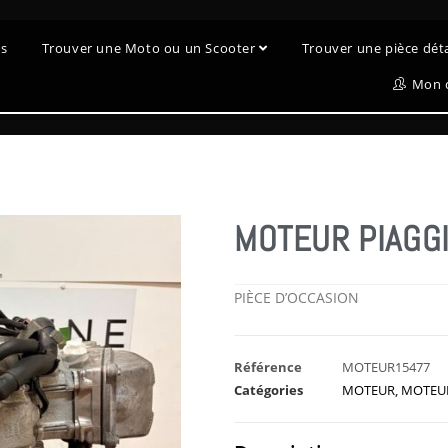
es
Trouver une Moto ou un Scooter
Trouver une pièce dé
Mon 
MOTEUR PIAGGI
PIÈCE D’OCCASION
Référence
MOTEUR15477
Catégories
MOTEUR
,
MOTEU