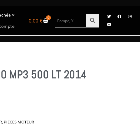
tachée
0
0,00
€
compte
O MP3 500 LT 2014
R
,
PIECES MOTEUR