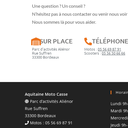
Une question ? Un conseil ?
N’hésitez pas à nous contacter ou venir nous voir 
Nous sommes là pour vous aider.
SUR PLACE
TÉLÉPHON
Parc d’activités Aliénor
Motos :
05 56 69 87 91
Rue Suffren
Scooters :
05 56 50 66 66
33300 Bordeaux
Horai
Aquitaine Moto Casse
Parc d’activités Aliénor
Lundi 9h
Rue Suffren
Mardi 9h
33300 Bordeaux
Mercredi
Motos : 05 56 69 87 91
Jeudi 9h