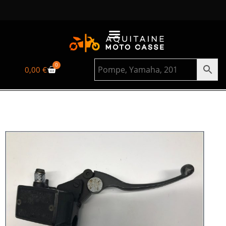
0
0,00
€