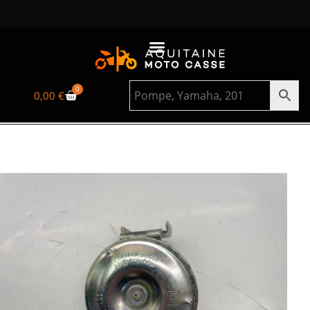
0
0,00
€