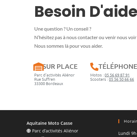
Besoin D'aide
Une question ? Un conseil ?
N’hésitez pas à nous contacter ou venir nous voir 
Nous sommes là pour vous aider.
SUR PLACE
TÉLÉPHON
Parc d’activités Aliénor
Motos :
05 56 69 87 91
Rue Suffren
Scooters :
05 56 50 66 66
33300 Bordeaux
Horai
Aquitaine Moto Casse
Parc d’activités Aliénor
Lundi 9h