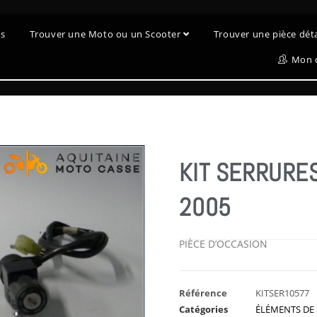
es
Trouver une Moto ou un Scooter
Trouver une pièce dé
Mon 
KIT SERRURE
2005
PIÈCE D’OCCASION
Référence
KITSER10577
Catégories
ÉLÉMENTS DE