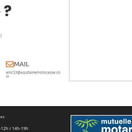
 ?
!
E
MAIL
amc33@aquitainemotocasse.co
m
res
-12h / 14h-19h