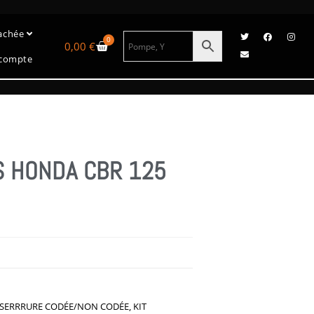
tachée
0
0,00
€
compte
S HONDA CBR 125
 SERRRURE CODÉE/NON CODÉE
,
KIT