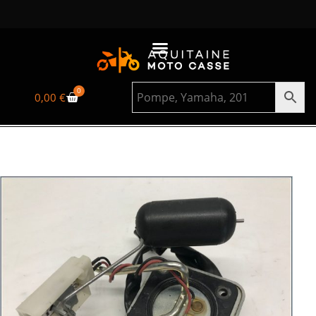
0
0,00
€