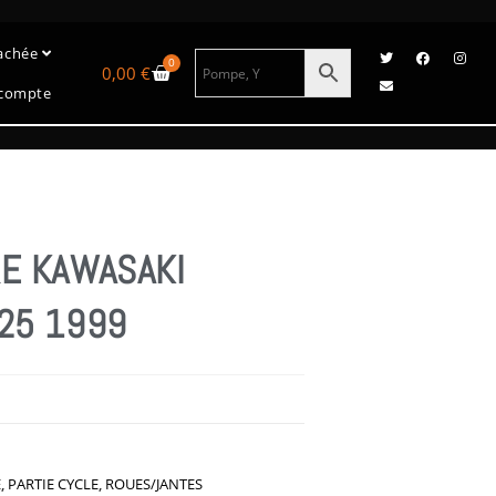
tachée
0
0,00
€
compte
RE KAWASAKI
125 1999
E
,
PARTIE CYCLE
,
ROUES/JANTES