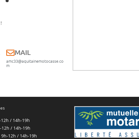
!
E
MAIL
amc33@aquitainemotocasse.co
m
res
-12h / 14h-19h
-12h / 14h-19h
 9h-12h / 14h-19h