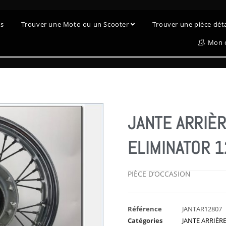
es
Trouver une Moto ou un Scooter
Trouver une pièce dé
Mon 
JANTE ARRIÈ
ELIMINATOR 
PIÈCE D’OCCASION
Référence
JANTAR12807
Catégories
JANTE ARRIÈR