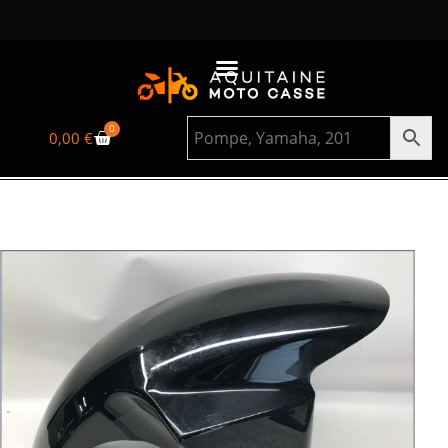
0
0,00
€