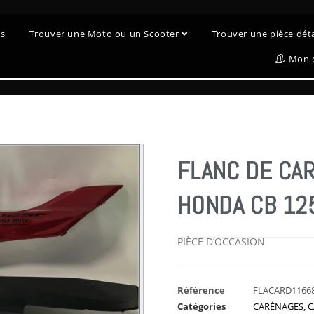
es
Trouver une Moto ou un Scooter
Trouver une pièce dé
Mon 
FLANC DE CA
HONDA CB 12
PIÈCE D’OCCASION
Référence
FLACARD1166
Catégories
CARÉNAGES
,
C