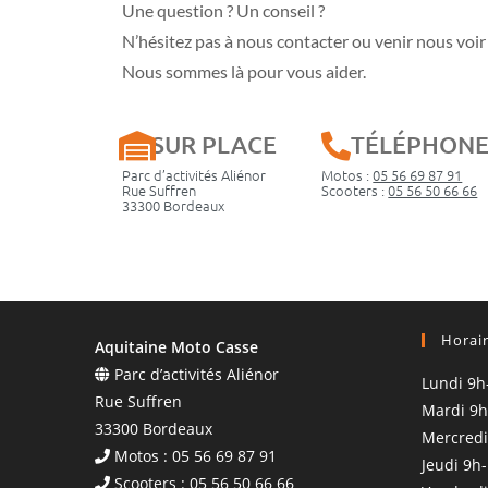
Une question ? Un conseil ?
N’hésitez pas à nous contacter ou venir nous voir 
Nous sommes là pour vous aider.
SUR PLACE
TÉLÉPHON
Parc d’activités Aliénor
Motos :
05 56 69 87 91
Rue Suffren
Scooters :
05 56 50 66 66
33300 Bordeaux
Horai
Aquitaine Moto Casse
Parc d’activités Aliénor
Lundi 9h
Rue Suffren
Mardi 9h
33300 Bordeaux
Mercredi
Motos : 05 56 69 87 91
Jeudi 9h
Scooters : 05 56 50 66 66