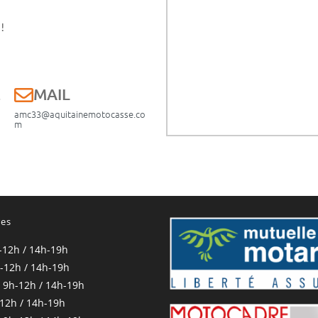
!
E
MAIL
amc33@aquitainemotocasse.co
m
res
-12h / 14h-19h
-12h / 14h-19h
 9h-12h / 14h-19h
-12h / 14h-19h