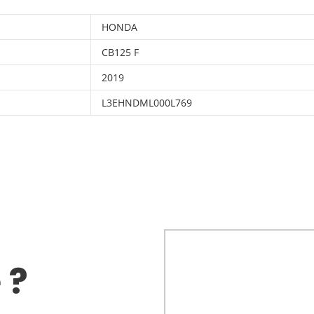
HONDA
CB125 F
2019
L3EHNDML000L769
 ?