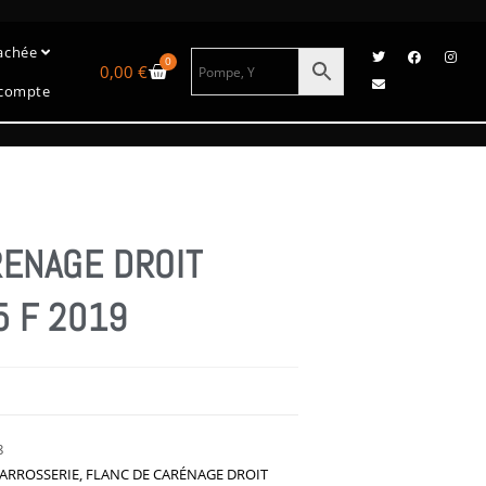
tachée
0
0,00
€
compte
RENAGE DROIT
5 F 2019
8
ARROSSERIE
,
FLANC DE CARÉNAGE DROIT