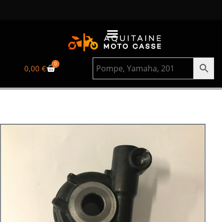
0
0,00
€