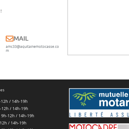
!
E
MAIL
amc33@aquitainemotocasse.co
m
res
-12h / 14h-19h
-12h / 14h-19h
 9h-12h / 14h-19h
-12h / 14h-19h