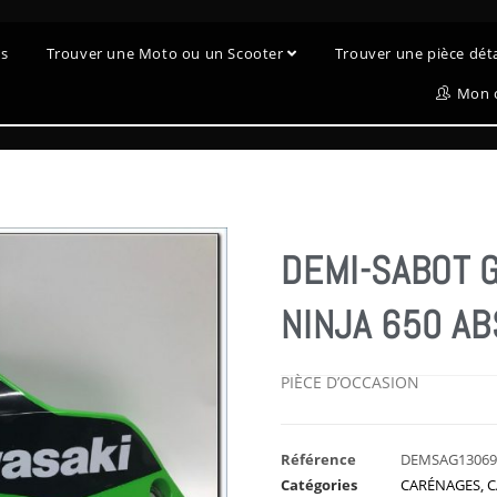
es
Trouver une Moto ou un Scooter
Trouver une pièce dé
Mon 
DEMI-SABOT 
NINJA 650 AB
PIÈCE D’OCCASION
Référence
DEMSAG1306
Catégories
CARÉNAGES
,
C