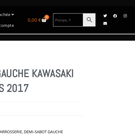
tachée
0
0,00
€
compte
GAUCHE KAWASAKI
S 2017
9
ARROSSERIE
,
DEMI-SABOT GAUCHE