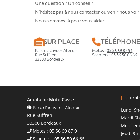
Une question ? Un conseil ?
N’hésitez pas à nous contacter ou venir nous voir 
Nous sommes là pour vous aider.
SUR PLACE
TÉLÉPHON
Parc d’activités Aliénor
Motos :
05 56 69 87 91
Rue Suffren
Scooters :
05 56 50 66 66
33300 Bordeaux
Horai
Aquitaine Moto Casse
Parc d’activités Aliénor
Lundi 9h
Rue Suffren
Mardi 9h
33300 Bordeaux
Mercredi
Motos : 05 56 69 87 91
Jeudi 9h
Scooters : 05 56 50 66 66