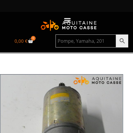
0
0,00
€