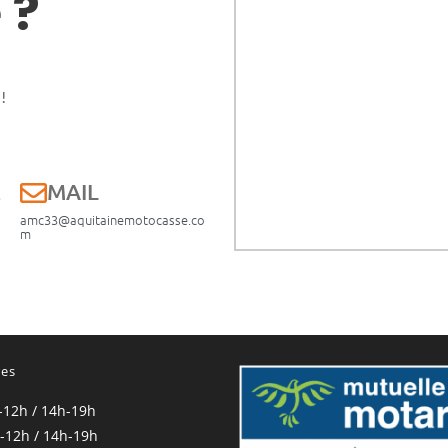
 ?
!
E
MAIL
amc33@aquitainemotocasse.co
m
res
-12h / 14h-19h
-12h / 14h-19h