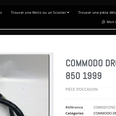
es
Trouver une Moto ou un Scooter
Trouver une pièce dé
Mon 
COMMODO DRO
850 1999
PIÈCE D’OCCASION
Référence
COMOD12762
Catégories
COMMODO DR