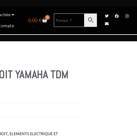
tachée
0
0,00
€
compte
IT YAMAHA TDM
OIT
,
ELEMENTS ELECTRIQUE ET