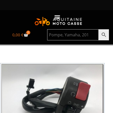
0
0,00
€