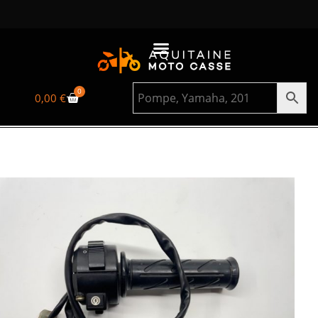
0
0,00
€