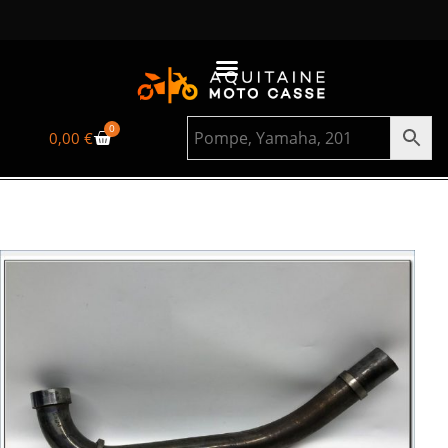
0
0,00
€