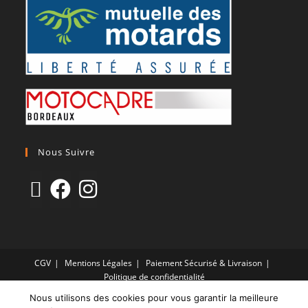
Nous Suivre
CGV
Mentions Légales
Paiement Sécurisé & Livraison
Politique de confidentialité
Nous utilisons des cookies pour vous garantir la meilleure
Copyright 2021 © Site propulsé par LF HOLDING