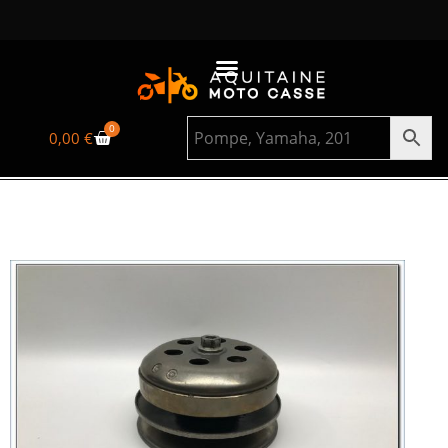
0
0,00
€