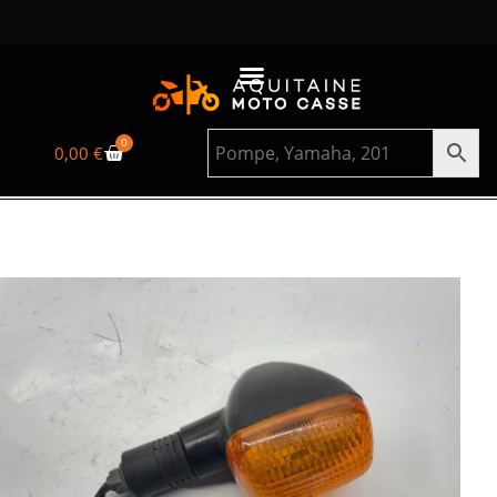
0
0,00
€