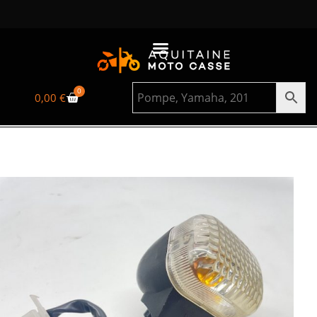
0
0,00
€