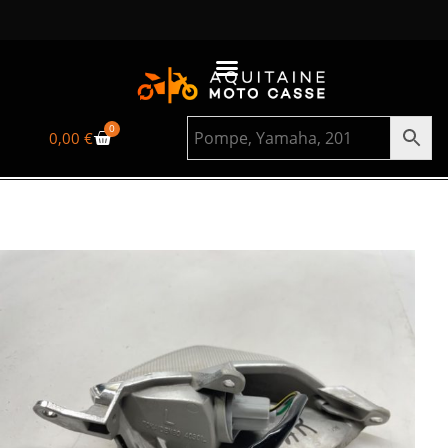
0
0,00
€