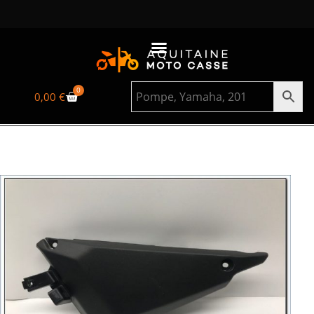
0
0,00
€