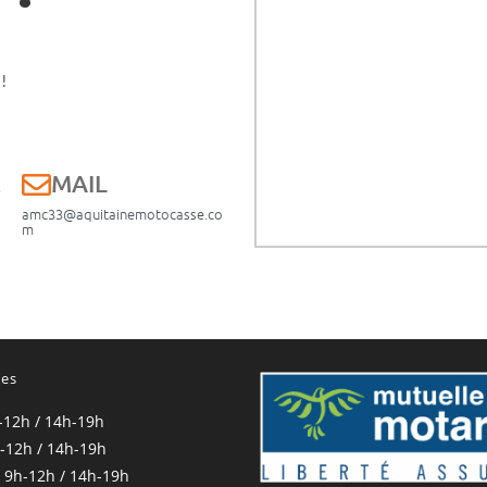
!
E
MAIL
amc33@aquitainemotocasse.co
m
res
-12h / 14h-19h
-12h / 14h-19h
 9h-12h / 14h-19h