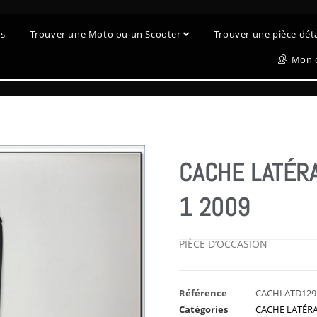
es
Trouver une Moto ou un Scooter
Trouver une pièce dé
Mon 
CACHE LATÉRA
1 2009
PIÈCE D’OCCASION
Référence
CACHLATD129
Catégories
CACHE LATÉRA