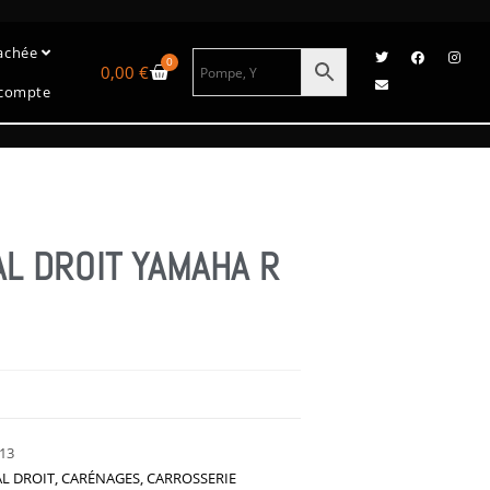
tachée
0
0,00
€
compte
L DROIT YAMAHA R
13
L DROIT
,
CARÉNAGES
,
CARROSSERIE