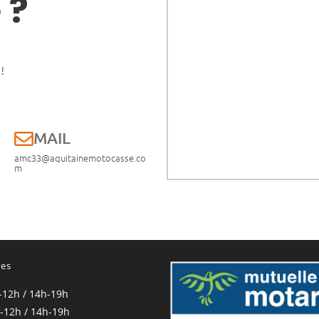
 ?
!
E
MAIL
amc33@aquitainemotocasse.co
m
res
-12h / 14h-19h
-12h / 14h-19h