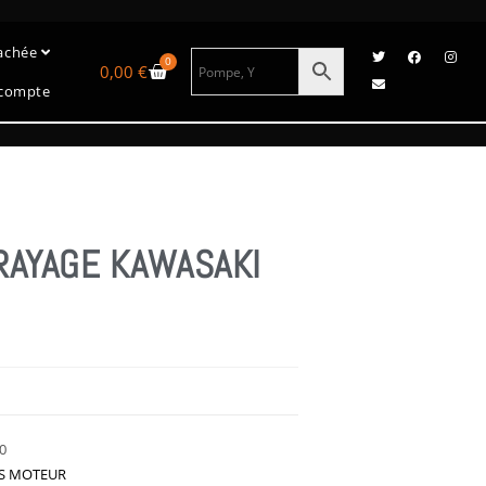
tachée
0
0,00
€
compte
RAYAGE KAWASAKI
0
ES MOTEUR