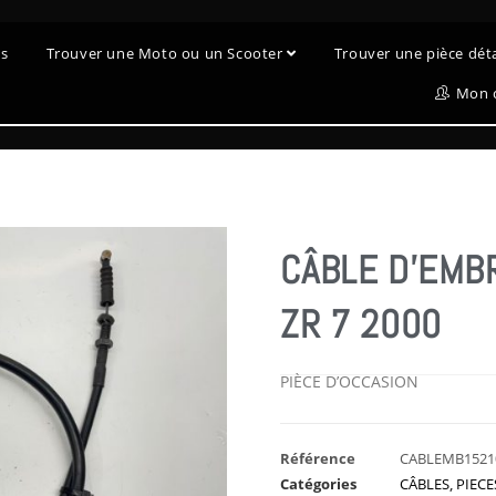
es
Trouver une Moto ou un Scooter
Trouver une pièce dé
Mon 
CÂBLE D’EMB
ZR 7 2000
PIÈCE D’OCCASION
Référence
CABLEMB1521
Catégories
CÂBLES
,
PIEC