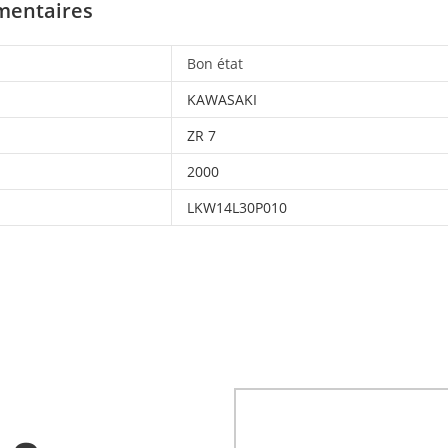
mentaires
Bon état
KAWASAKI
ZR 7
2000
LKW14L30P010