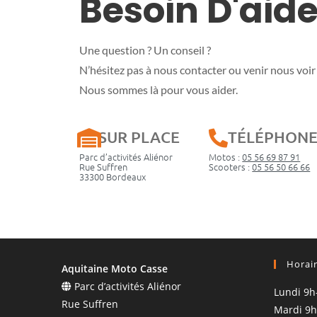
Besoin D'aide
Une question ? Un conseil ?
N’hésitez pas à nous contacter ou venir nous voir 
Nous sommes là pour vous aider.
SUR PLACE
TÉLÉPHON
Parc d’activités Aliénor
Motos :
05 56 69 87 91
Rue Suffren
Scooters :
05 56 50 66 66
33300 Bordeaux
Horai
Aquitaine Moto Casse
Parc d’activités Aliénor
Lundi 9h
Rue Suffren
Mardi 9h