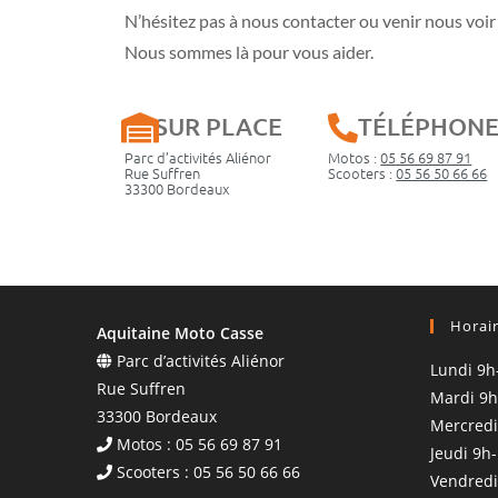
N’hésitez pas à nous contacter ou venir nous voir 
Nous sommes là pour vous aider.
SUR PLACE
TÉLÉPHON
Parc d’activités Aliénor
Motos :
05 56 69 87 91
Rue Suffren
Scooters :
05 56 50 66 66
33300 Bordeaux
Horai
Aquitaine Moto Casse
Parc d’activités Aliénor
Lundi 9h
Rue Suffren
Mardi 9h
33300 Bordeaux
Mercredi
Motos : 05 56 69 87 91
Jeudi 9h
Scooters : 05 56 50 66 66
Vendredi