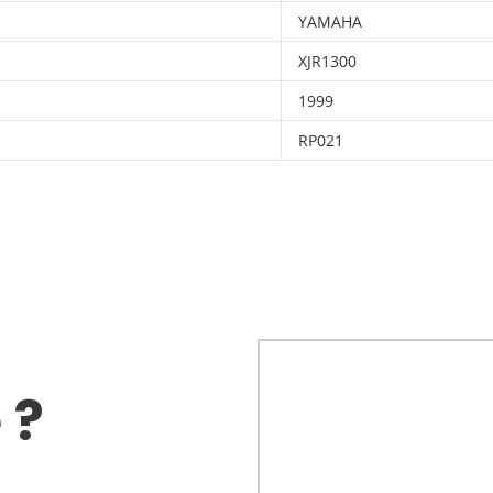
YAMAHA
XJR1300
1999
RP021
 ?