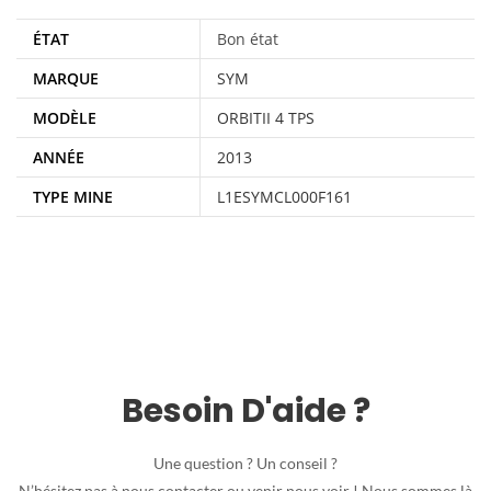
ÉTAT
Bon état
MARQUE
SYM
MODÈLE
ORBITII 4 TPS
ANNÉE
2013
TYPE MINE
L1ESYMCL000F161
Besoin D'aide ?
Une question ? Un conseil ?
N’hésitez pas à nous contacter ou venir nous voir ! Nous sommes là