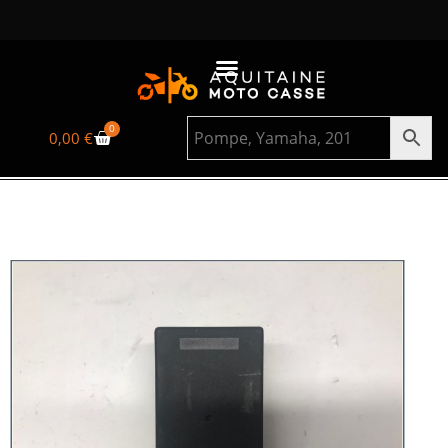
0
0,00
€