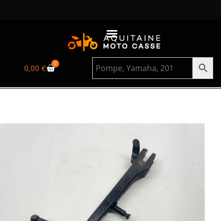
0
0,00
€