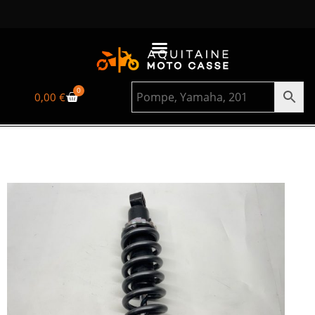
0
0,00
€