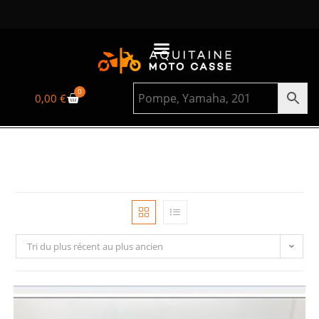
0
0,00
€
Tri du plus récent au plus ancien