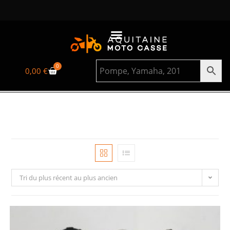
0
0,00
€
Tri du plus récent au plus ancien