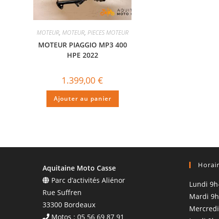
MOTEUR
,
MOTEUR
,
PIECES MOTEUR
MOTEUR PIAGGIO MP3 400
HPE 2022
1.399,00
€
Ajouter au panier
Horai
Aquitaine Moto Casse
Parc d’activités Aliénor
Lundi 9h
Rue Suffren
Mardi 9h
33300 Bordeaux
Mercredi
Motos : 05 56 69 87 91