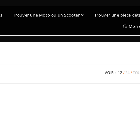
es
Trouver une Moto ou un Scooter
Trouver une pièce dé
Mon 
VOIR :
12
24
TO