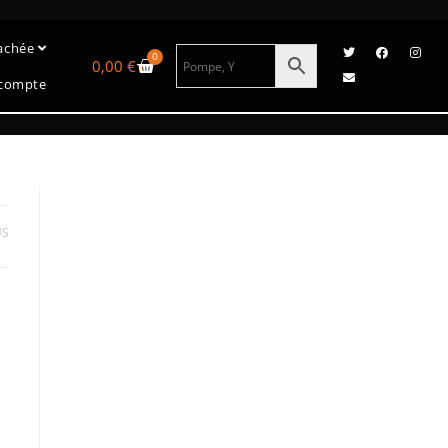
tachée
0
0,00
€
compte
US