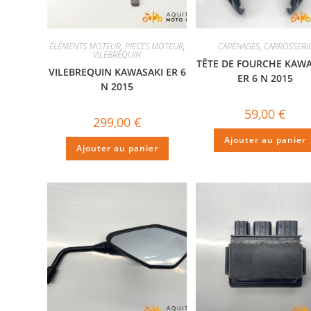
ÉLÉMENTS MOTEUR
,
PIECES MOTEUR
,
CARÉNAGES
,
CARROSSERI
VILEBREQUIN
TÊTE DE FOURCHE KAWA
VILEBREQUIN KAWASAKI ER 6
ER 6 N 2015
N 2015
59,00
€
299,00
€
Ajouter au panier
Ajouter au panier