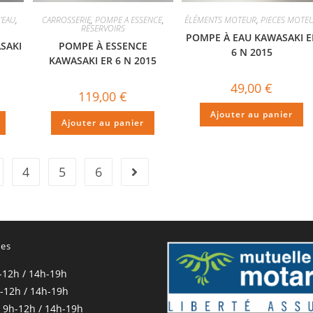
'EAU
,
CARROSSERIE
,
POMPE A ESSENCE
,
ÉLÉMENTS MOTEUR
,
PIECES MOTE
RÉSERVOIRS
POMPE À EAU KAWASAKI E
SAKI
POMPE À ESSENCE
6 N 2015
KAWASAKI ER 6 N 2015
49,00
€
119,00
€
Ajouter au panier
Ajouter au panier
4
5
6
res
-12h / 14h-19h
-12h / 14h-19h
 9h-12h / 14h-19h