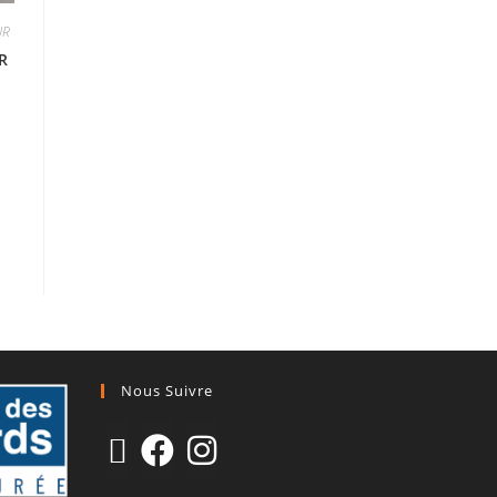
UR
R
Nous Suivre