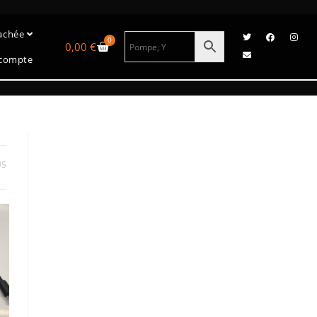
tachée
0
0,00
€
compte
US