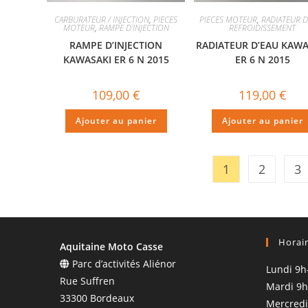
CARBURATEUR / INJECTION
,
PIECES
PIECES MOTEUR
,
RADIATEUR D
MOTEUR
,
RAMPE D'INJECTION
REFROIDISSEMENT
RAMPE D’INJECTION
RADIATEUR D’EAU KAWA
KAWASAKI ER 6 N 2015
ER 6 N 2015
109,00
€
119,00
€
Ajouter au panier
Ajouter au panier
1
2
3
Horai
Aquitaine Moto Casse
Parc d’activités Aliénor
Lundi 9h
Rue Suffren
Mardi 9h
33300 Bordeaux
Mercredi