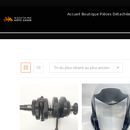
Accueil Boutique Pièces Détaché
Tri du plus récent au plus ancien