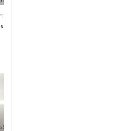
ES
,
 6