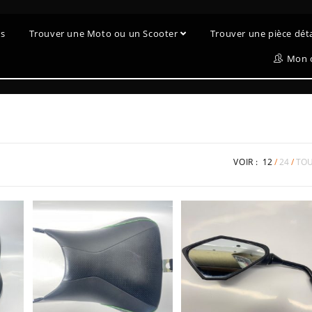
es
Trouver une Moto ou un Scooter
Trouver une pièce dé
Mon 
VOIR :
12
24
TO