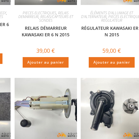
ASSY
,
PIECES ELECTRIQUES
,
RELAIS
ÉLÉMENTS D'ALLUMAGE ET
ES
DEMARREUR
,
RELAIS/CAPTEURS ET
D'ALTERNATEUR
,
PIECES ELECTRIQU
SONDES
REGULATEUR
ER 6
RELAIS DÉMARREUR
RÉGULATEUR KAWASAKI ER
KAWASAKI ER 6 N 2015
N 2015
39,00
€
59,00
€
Ajouter au panier
Ajouter au panier