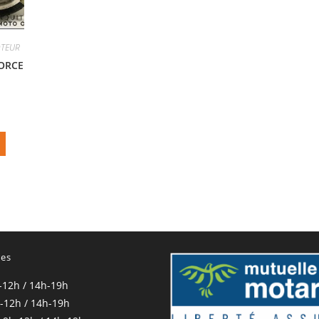
OTEUR
FORCE
res
-12h / 14h-19h
-12h / 14h-19h