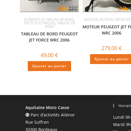
ÉLÉMENTS DE TABLEAU DE BORD
,
MOTEUR
,
MOTEUR
,
PIECES M
PIECES ELECTRIQUES
,
TABLEAU DE
BORD
MOTEUR PEUGEOT JET 
WRC 2006
TABLEAU DE BORD PEUGEOT
JET FORCE WRC 2006
279,00
€
49,00
€
Ajouter au panier
Ajouter au panier
Horai
Aquitaine Moto Casse
Parc d’activités Aliénor
Lundi 9h
Rue Suffren
Mardi 9h
33300 Bordeaux