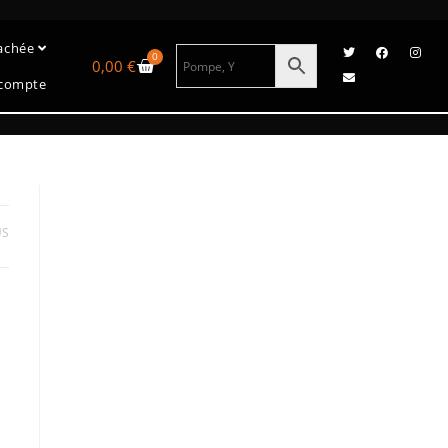
tachée
0
0,00
€
compte
US