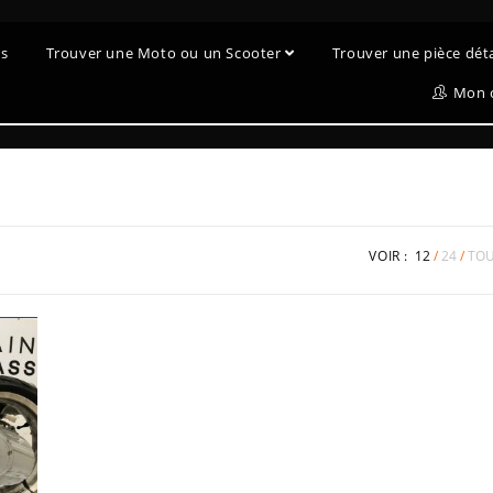
es
Trouver une Moto ou un Scooter
Trouver une pièce dé
Mon 
VOIR :
12
24
TO