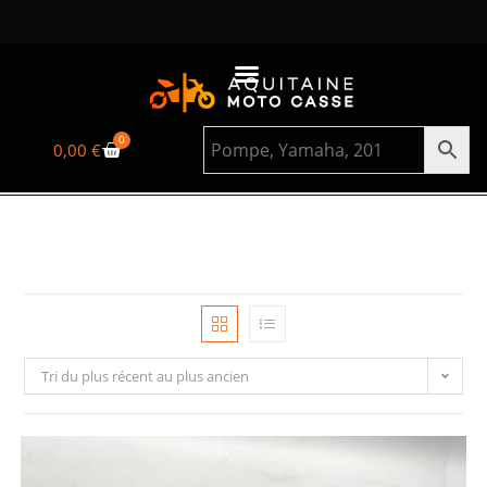
0
0,00
€
Tri du plus récent au plus ancien