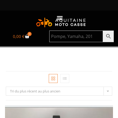
0
0,00
€
Tri du plus récent au plus ancien